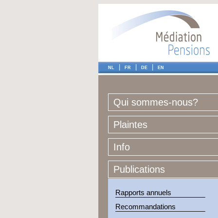
|
|
|
NL
FR
DE
EN
Qui sommes-nous?
Plaintes
Info
Publications
Rapports annuels
Recommandations