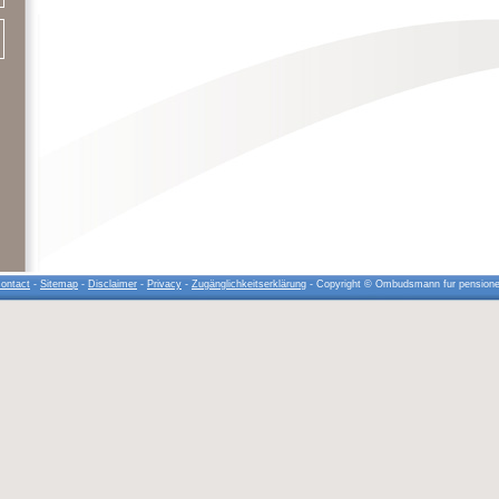
ontact
-
Sitemap
-
Disclaimer
-
Privacy
-
Zugänglichkeitserklärung
- Copyright © Ombudsmann fur pension